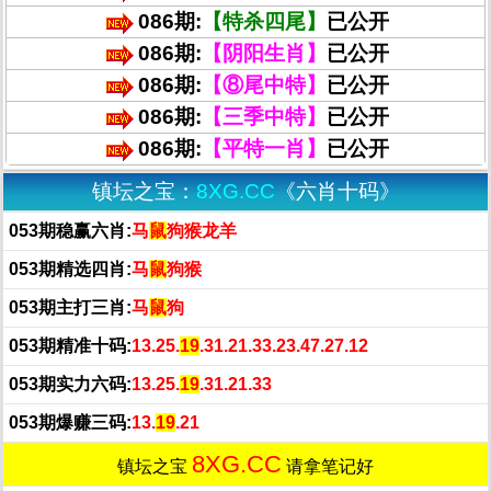
086期:
【特杀四尾】
已公开
086期:
【阴阳生肖】
已公开
086期:
【⑧尾中特】
已公开
086期:
【三季中特】
已公开
086期:
【平特一肖】
已公开
镇坛之宝：
8XG.CC
《六肖十码》
053期稳赢六肖:
马
鼠
狗猴龙羊
053期精选四肖:
马
鼠
狗猴
053期主打三肖:
马
鼠
狗
053期精准十码:
13.25.
19
.31.21.33.23.47.27.12
053期实力六码:
13.25.
19
.31.21.33
053期爆赚三码:
13.
19
.21
8XG.CC
镇坛之宝
请拿笔记好