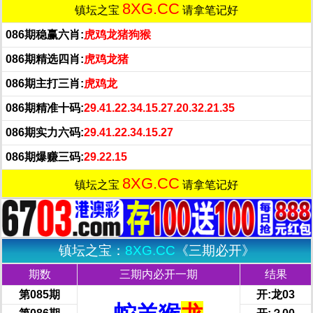
8XG.CC
镇坛之宝
请拿笔记好
086期稳赢六肖:
虎鸡龙猪狗猴
086期精选四肖:
虎鸡龙猪
086期主打三肖:
虎鸡龙
086期精准十码:
29.41.22.34.15.27.20.32.21.35
086期实力六码:
29.41.22.34.15.27
086期爆赚三码:
29.22.15
8XG.CC
镇坛之宝
请拿笔记好
镇坛之宝：
8XG.CC
《三期必开》
期数
三期内必开一期
结果
第085期
开:龙03