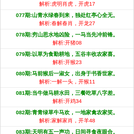
解析:虎明肖虎，开虎17
077期:山青水绿春到来，独处红亭心全无。
解析:春解春肖，开龙27
078期:穷山思水地凶险，一马当先冲前锋。
解析:开猪08
079期:以草为食勤耕地，五谷丰收农家喜。
解析:开猴23
080期:马前猴后一淑女，出身于书香世家。
解析:一解一头，开猴11
081期:当牛做马耕水田，三餐吃草八字差。
解析:开鸡34
082期:青青绿草牛马欢，一地家禽农家笑。
解析:家解家肖，开羊48
083期:天明有五一声功，日间寻食夜眼合。