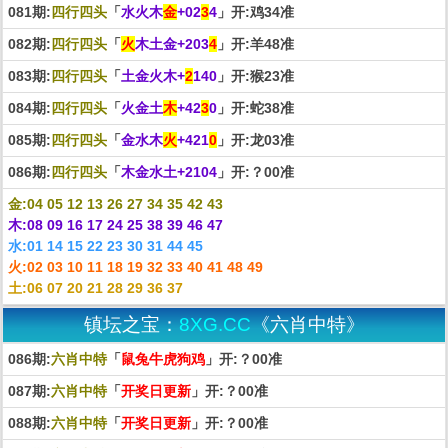
081期:
四行四头
「
水火木
金
+02
3
4
」开:鸡34准
082期:
四行四头
「
火
木土金+203
4
」开:羊48准
083期:
四行四头
「
土金火木+
2
140
」开:猴23准
084期:
四行四头
「
火金土
木
+42
3
0
」开:蛇38准
085期:
四行四头
「
金水木
火
+421
0
」开:龙03准
086期:
四行四头
「
木金水土+2104
」开:？00准
金:04 05 12 13 26 27 34 35 42 43
木:08 09 16 17 24 25 38 39 46 47
水:01 14 15 22 23 30 31 44 45
火:02 03 10 11 18 19 32 33 40 41 48 49
土:06 07 20 21 28 29 36 37
镇坛之宝：
8XG.CC
《六肖中特》
086期:
六肖中特
「
鼠兔牛虎狗鸡
」开:？00准
087期:
六肖中特
「
开奖日更新
」开:？00准
088期:
六肖中特
「
开奖日更新
」开:？00准