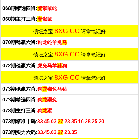
068期精选四肖:
虎
猴鼠蛇
068期主打三肖:
虎
猴鼠
8XG.CC
镇坛之宝
请拿笔记好
070期稳赢六肖:
狗龙蛇羊兔
马
8XG.CC
镇坛之宝
请拿笔记好
072期稳赢六肖:
虎兔马羊
猪
狗
8XG.CC
镇坛之宝
请拿笔记好
073期稳赢六肖:
狗
龙
猴兔马猪
073期精选四肖:
狗
龙
猴兔
073期主打三肖:
狗
龙
猴
073期精准十码:
33.45.03.
27
.23.35.16.28.25.20
073期实力六码:
33.45.03.
27
.23.35