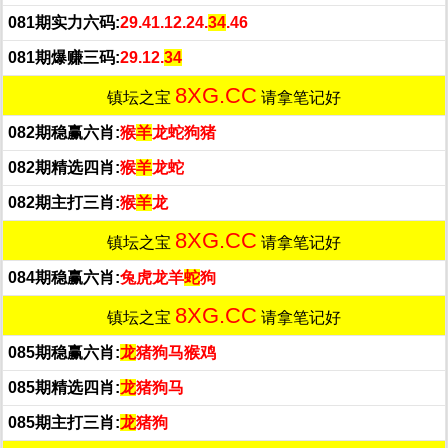
081期实力六码:
29.41.12.24.
34
.46
081期爆赚三码:
29.12.
34
8XG.CC
镇坛之宝
请拿笔记好
082期稳赢六肖:
猴
羊
龙蛇狗猪
082期精选四肖:
猴
羊
龙蛇
082期主打三肖:
猴
羊
龙
8XG.CC
镇坛之宝
请拿笔记好
084期稳赢六肖:
兔虎龙羊
蛇
狗
8XG.CC
镇坛之宝
请拿笔记好
085期稳赢六肖:
龙
猪狗马猴鸡
085期精选四肖:
龙
猪狗马
085期主打三肖:
龙
猪狗