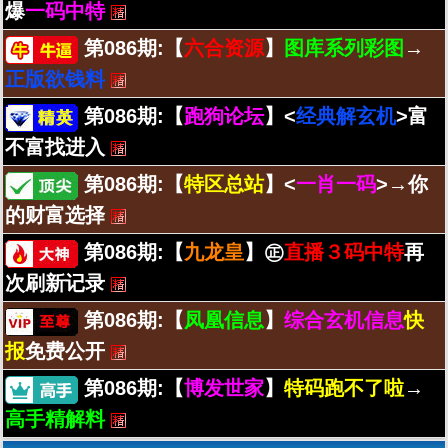
爆
一码中特
第086期:【
六合资源
】
图库系列彩图
→
正版欲钱料
第086期:【
跑狗论坛
】<
经典解玄机
>富
不富找进入
第086期:【
特区总站
】<
一肖一码
>→你
的财富选择
第086期:【
九龙皇
】㊣
直播３码中特
再
次刷新记录
第086期:【
凤凰信息
】
综合玄机信息
快
报
免费公开
第086期:【
博发世家
】
特码跑不了啦
→
高手精解料