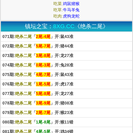
吃菜:
鸡鼠猪猴
吃草:
牛马羊兔
吃肉:
虎狗龙蛇
镇坛之宝：
8XG.CC
《绝杀二尾》
071期:
绝杀二尾
「
2尾-4尾
」开:鼠43准
072期:
绝杀二尾
「
5尾-7尾
」开:猪44准
073期:
绝杀二尾
「
3尾-8尾
」开:龙27准
074期:
绝杀二尾
「
0尾-3尾
」开:兔28准
075期:
绝杀二尾
「
4尾-7尾
」开:鼠43准
076期:
绝杀二尾
「
1尾-5尾
」开:虎17准
077期:
绝杀二尾
「
5尾-8尾
」开:龙27准
078期:
绝杀二尾
「
3尾-9尾
」开:猪08准
079期:
绝杀二尾
「
2尾-7尾
」开:猴23准
080期:
绝杀二尾
「
1尾-8尾
」开:猴11错
081期:
绝杀二尾
「
4尾-5尾
」开:鸡34错