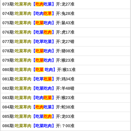
073期:
吃菜草肉
【
吃肉
吃菜】
开:龙27准
074期:
吃菜草肉
【吃肉
吃草
】
开:兔28准
075期:
吃菜草肉
【
吃菜
吃肉】
开:鼠43准
076期:
吃菜草肉
【吃菜
吃肉
】
开:虎17准
077期:
吃菜草肉
【吃草吃菜】
开:龙27错
078期:
吃菜草肉
【
吃菜
吃肉】
开:猪08准
079期:
吃菜草肉
【
吃菜
吃肉】
开:猴23准
080期:
吃菜草肉
【
吃菜
吃肉】
开:猴11准
081期:
吃菜草肉
【吃草
吃菜
】
开:鸡34准
082期:
吃菜草肉
【吃菜吃肉】
开:羊48错
083期:
吃菜草肉
【吃肉
吃菜
】
开:猴23准
084期:
吃菜草肉
【
吃肉
吃菜】
开:蛇38准
085期:
吃菜草肉
【吃菜
吃肉
】
开:龙03准
086期:
吃菜草肉
【吃菜吃肉】
开:？00准